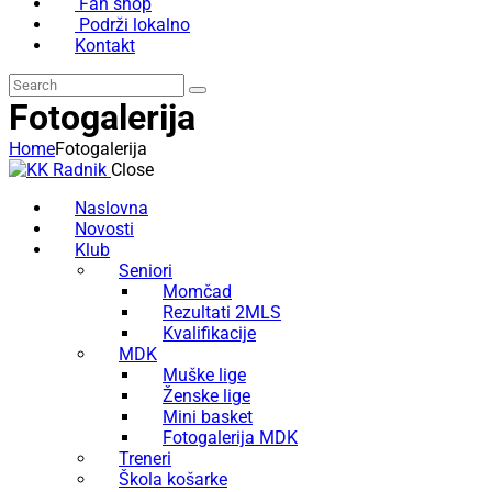
Fan shop
Podrži lokalno
Kontakt
Search
Fotogalerija
Home
Fotogalerija
Close
Naslovna
Novosti
Klub
Seniori
Momčad
Rezultati 2MLS
Kvalifikacije
MDK
Muške lige
Ženske lige
Mini basket
Fotogalerija MDK
Treneri
Škola košarke