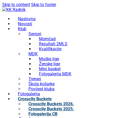
Skip to content
Skip to footer
Naslovna
Novosti
Klub
Seniori
Momčad
Rezultati 2MLS
Kvalifikacije
MDK
Muške lige
Ženske lige
Mini basket
Fotogalerija MDK
Treneri
Škola košarke
Povijest kluba
Fotogalerija
Crosscity Buckets
Crosscity Buckets 2026.
Crosscity Buckets 2025.
Fotogalerija CB