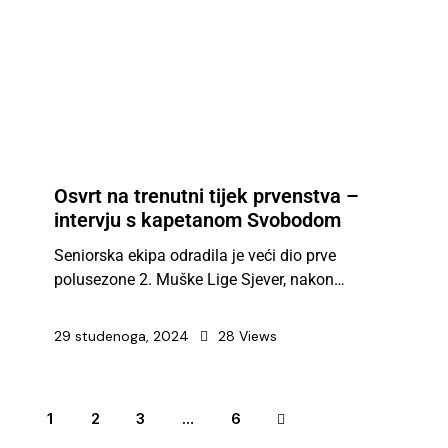
Osvrt na trenutni tijek prvenstva –
intervju s kapetanom Svobodom
Seniorska ekipa odradila je veći dio prve
polusezone 2. Muške Lige Sjever, nakon…
29 studenoga, 2024
28
Views
1
2
3
>
…
6