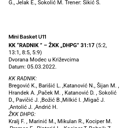
G., Jelak E., Sokolić M. Trener: Šikić S.
Mini Basket U11
KK “RADNIK ” – ŽKK „DHPG” 31:17
(5:2,
13:1, 8:5, 5:9)
Dvorana Modec u Križevcima
Datum: 05.03.2022.
KK RADNIK:
Bregović K., Barišić L. ,Katanović N., Šijan M. ,
Hrandek A. ,Paček M. , Katanović D. , Sokolić
D., Pavičić J. ,Božić B.,Milkić I. ,Migač J.
,Antolić J. ,Andrić H.
ŽKK DHPG:
Kralj F. , Marinić M., Mikulan R., Kociper M.