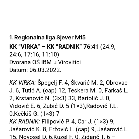
1. Regionalna liga Sjever M15
KK “VIRKA” – KK “RADNIK” 76:41
(24:9,
24:6, 17:16, 11:10)
Dvorana OŠ IBM u Virovitici
Datum: 06.03.2022.
KK VIRKA:
Špegelj F. 4, Škvarić M. 2, Obrovac
J. 6, Tutić A. (cap) 12, Teskera M. 0, Farkaš L.
2, Krstanović N. (3×3) 33, Bartolić J. 0,
Vidović E. 6, Zubić D. 5 (1×3),Radović T.L.
0,Kečkiš G. (1×3) 7
KK RADNIK:
Filipović P. 4, Car J. (1×3) 9,
Jašarović K. 8, Fržović L. (cap) 9, Jašarović L.
15, Novosel D. 6,Kuzel F. 0, Zidarić T. 6 –