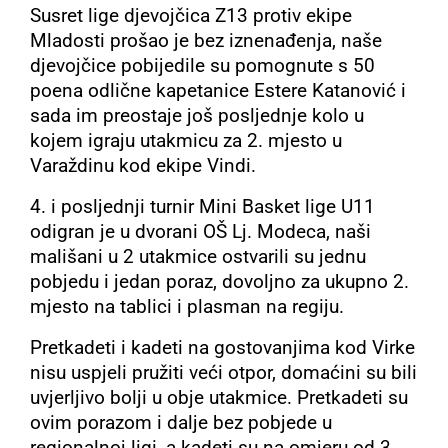
Susret lige djevojčica Z13 protiv ekipe
Mladosti prošao je bez iznenađenja, naše
djevojčice pobijedile su pomognute s 50
poena odlične kapetanice Estere Katanović i
sada im preostaje još
posljednje kolo u
kojem igraju utakmicu za 2. mjesto u
Varaždinu kod ekipe Vindi.
4. i posljednji turnir Mini Basket lige U11
odigran je u dvorani OŠ Lj. Modeca, naši
mališani u 2 utakmice ostvarili su jednu
pobjedu i jedan poraz, dovoljno za ukupno 2.
mjesto na tablici i plasman na regiju.
Pretkadeti i kadeti na gostovanjima kod Virke
nisu uspjeli pružiti veći otpor, domaćini su bili
uvjerljivo bolji u obje utakmice. Pretkadeti su
ovim porazom i dalje bez pobjede u