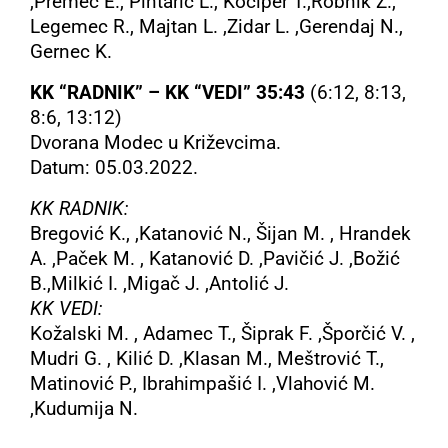
,Premec E., Pintarić L., Kociper T.,Robnik Z.,
Legemec R., Majtan L. ,Zidar L. ,Gerendaj N.,
Gernec K.
KK “RADNIK” – KK “VEDI” 35:43
(6:12, 8:13,
8:6, 13:12)
Dvorana Modec u Križevcima.
Datum: 05.03.2022.
KK RADNIK:
Bregović K., ,Katanović N., Šijan M. , Hrandek
A. ,Paček M. , Katanović D. ,Pavičić J. ,Božić
B.,Milkić I. ,Migač J. ,Antolić J.
KK VEDI:
Kožalski M. , Adamec T., Šiprak F. ,Šporčić V. ,
Mudri G. , Kilić D. ,Klasan M., Meštrović T.,
Matinović P., Ibrahimpašić I. ,Vlahović M.
,Kudumija N.