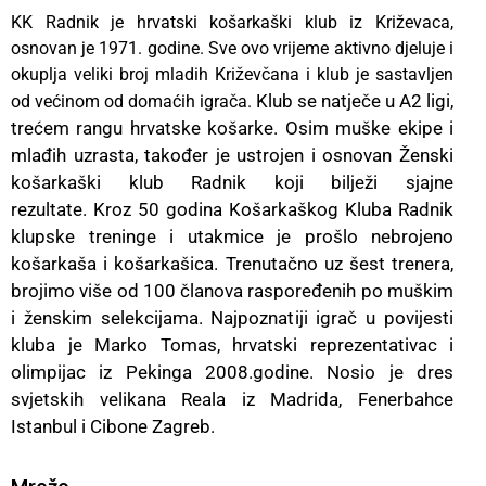
KK Radnik je hrvatski košarkaški klub iz Križevaca,
osnovan je 1971. godine. Sve ovo vrijeme aktivno djeluje i
okuplja veliki broj mladih Križevčana i klub je sastavljen
Klub se natječe u A2 ligi,
od većinom od domaćih igrača.
trećem rangu hrvatske košarke. Osim muške ekipe i
mlađih uzrasta, također je ustrojen i osnovan Ženski
košarkaški klub Radnik koji bilježi sjajne
rezultate.
Kroz 50 godina Košarkaškog Kluba Radnik
klupske treninge i utakmice je prošlo nebrojeno
košarkaša i košarkašica.
Trenutačno uz šest trenera,
brojimo više od 100 članova raspoređenih po muškim
i ženskim selekcijama. Najpoznatiji igrač u povijesti
kluba je Marko Tomas, hrvatski reprezentativac i
olimpijac iz Pekinga 2008.godine. Nosio je dres
svjetskih velikana Reala iz Madrida, Fenerbahce
Istanbul i Cibone Zagreb.