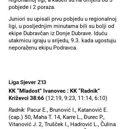
regionalnoj ligi, a kadeti su na omjeru od 3
pobjede i 2 poraza.
Juniori su upisali prvu pobjedu u regionalnoj
ligi, u posljednjim minutama bili su bolji od
ekipe Dubravčan iz Donje Dubrave. Iduću
utakmicu igraju u srijedu, 9.3. kada ugostuju
neporaženu ekipu Podravca.
Liga Sjever Z13
KK “Mladost” Ivanovec : KK “Radnik”
Križevci 38:66
(12:19, 9:23, 11:14, 6:10)
Radnik:
Pacur E., Brunović I., Katanović E.
(cap.) 50, Maha T. 14, Karre L., Đurec P.,
Vitanović J. 2, Trušček I., Hadrović L., Čulina