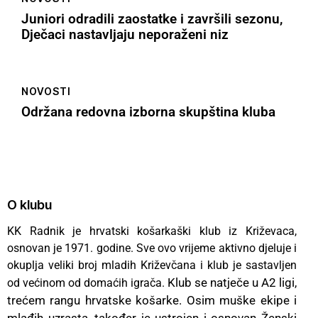
Juniori odradili zaostatke i završili sezonu,
Dječaci nastavljaju neporaženi niz
NOVOSTI
Održana redovna izborna skupština kluba
O klubu
KK Radnik je hrvatski košarkaški klub iz Križevaca,
osnovan je 1971. godine. Sve ovo vrijeme aktivno djeluje i
okuplja veliki broj mladih Križevčana i klub je sastavljen
Klub se natječe u A2 ligi,
od većinom od domaćih igrača.
trećem rangu hrvatske košarke. Osim muške ekipe i
mlađih uzrasta, također je ustrojen i osnovan Ženski