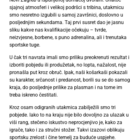
sjajnoj atmosferi i velikoj podršci s tribina, utakmicu
smo nesretno izgubili u samoj završnici, doslovno u
posljednjim sekundama. Taj prvi susret dao je jasnu
sliku kakve nas kvalifikacije očekuju – tvrde,
neizvjesne, borbene, s puno adrenalina, ali i trenutaka
sportske tuge.
U čak tri navrata imali smo priliku preokrenuti rezultat i
izboriti pobjedu ili produžetak, no lopta, nažalost, nije
pronašla put kroz obruč. Ipak, naši košarkaši pokazali
su karakter, srčanost i predanost, borili su se do samog
kraja, do posljednje prilike za plasman i na tome im
treba iskreno čestitati.
Kroz osam odigranih utakmica zabilježili smo tri
pobjede. Iako to na kraju nije bilo dovoljno za ulazak u
viši rang, stečeno iskustvo neprocjenjivo je, kako za
igrače, tako i za stručni stožer. Takvi izazovi oblikuju
sportsku zrelost i čine temelj za buduće uspjehe.