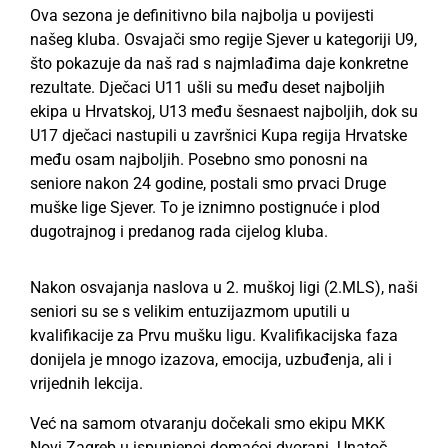
Ova sezona je definitivno bila najbolja u povijesti
našeg kluba. Osvajači smo regije Sjever u kategoriji U9,
što pokazuje da naš rad s najmlađima daje konkretne
rezultate. Dječaci U11 ušli su među deset najboljih
ekipa u Hrvatskoj, U13 među šesnaest najboljih, dok su
U17 dječaci nastupili u završnici Kupa regija Hrvatske
među osam najboljih. Posebno smo ponosni na
seniore nakon 24 godine, postali smo prvaci Druge
muške lige Sjever. To je iznimno postignuće i plod
dugotrajnog i predanog rada cijelog kluba.
Nakon osvajanja naslova u 2. muškoj ligi (2.MLS), naši
seniori su se s velikim entuzijazmom uputili u
kvalifikacije za Prvu mušku ligu. Kvalifikacijska faza
donijela je mnogo izazova, emocija, uzbuđenja, ali i
vrijednih lekcija.
Već na samom otvaranju dočekali smo ekipu MKK
Novi Zagreb u ispunjenoj domaćoj dvorani. Unatoč