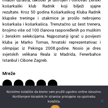
košarkaški klub Radnik koji bilježi sjajne
rezultate.
Kroz 50 godina Košarkaškog Kluba Radnik
klupske treninge i utakmice je prošlo nebrojeno
košarkaša i košarkašica.
Trenutačno uz šest trenera,
brojimo više od 100 članova raspoređenih po muškim
i ženskim selekcijama. Najpoznatiji igrač u povijesti
kluba je Marko Tomas, hrvatski reprezentativac i
olimpijac iz Pekinga 2008.godine. Nosio je dres
svjetskih velikana Reala iz Madrida, Fenerbahce
Istanbul i Cibone Zagreb.
Mreže
Koristimo kolačiće da bismo vam pružili ugodno online iskustvo.
Korištenjem kkradnik.hr stranice pristajete na upotrebu
kolačića.
© 2026 Košarkaški klub Radnik Križevci. Sva prava